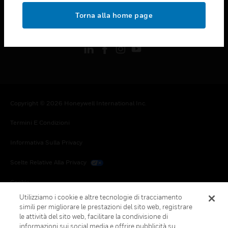
toggle view
Torna alla home page
FOLLOW US
Copyright © 2026 Honeywell International Inc.
Termini E Condizioni
Informativa Sulla Privacy
Scelte Relative Alla Privacy
Cookie
Utilizziamo i cookie e altre tecnologie di tracciamento
Annulla Sottoscrizione Globale
simili per migliorare le prestazioni del sito web, registrare
le attività del sito web, facilitare la condivisione di
informazioni sui social media e offrire pubblicità su