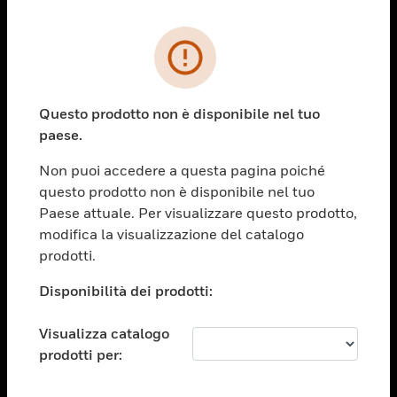
PRODOTTI
toggle view
SOLUZIONI
Questo prodotto non è disponibile nel tuo
paese.
toggle view
SETTORI
Non puoi accedere a questa pagina poiché
toggle view
questo prodotto non è disponibile nel tuo
ASSISTENZA
Paese attuale. Per visualizzare questo prodotto,
toggle view
modifica la visualizzazione del catalogo
OPPORTUNITÀ DI LAVORO
prodotti.
toggle view
Disponibilità dei prodotti:
SOCIETÀ
toggle view
Visualizza catalogo
CONTATTACI
prodotti per:
toggle view
NOTE LEGALI