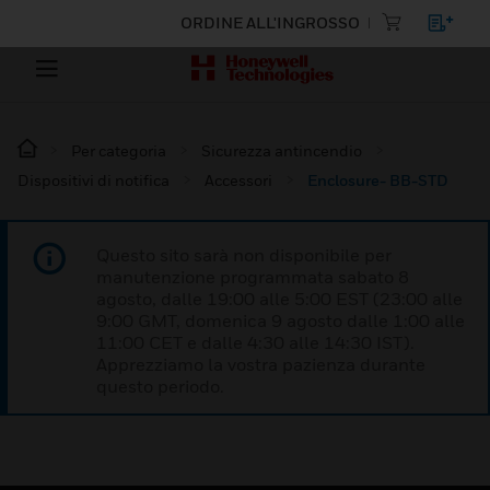
ORDINE ALL'INGROSSO
Per categoria
Sicurezza antincendio
Dispositivi di notifica
Accessori
Enclosure- BB-STD
Questo sito sarà non disponibile per
manutenzione programmata sabato 8
agosto, dalle 19:00 alle 5:00 EST (23:00 alle
9:00 GMT, domenica 9 agosto dalle 1:00 alle
11:00 CET e dalle 4:30 alle 14:30 IST).
Apprezziamo la vostra pazienza durante
questo periodo.