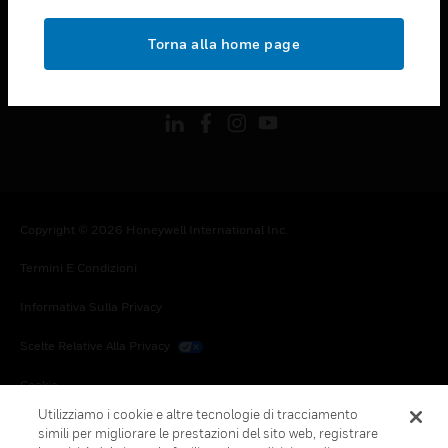
toggle view
NOTE LEGALI
Torna alla home page
toggle view
FOLLOW US
Copyright © 2026 Honeywell International Inc.
Termini E Condizioni
Informativa Sulla Privacy
Scelte Relative Alla Privacy
Cookie
Utilizziamo i cookie e altre tecnologie di tracciamento
Annulla Sottoscrizione Globale
simili per migliorare le prestazioni del sito web, registrare