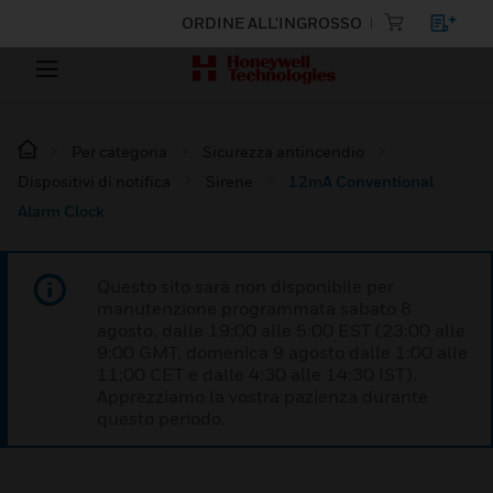
ORDINE ALL'INGROSSO
Per categoria
Sicurezza antincendio
Dispositivi di notifica
Sirene
12mA Conventional
Alarm Clock
Questo sito sarà non disponibile per
manutenzione programmata sabato 8
agosto, dalle 19:00 alle 5:00 EST (23:00 alle
9:00 GMT, domenica 9 agosto dalle 1:00 alle
11:00 CET e dalle 4:30 alle 14:30 IST).
Apprezziamo la vostra pazienza durante
questo periodo.