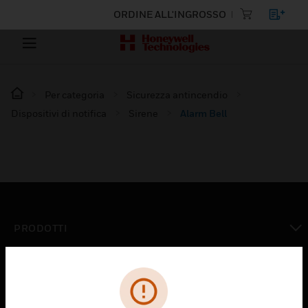
ORDINE ALL'INGROSSO
Per categoria
Sicurezza antincendio
Dispositivi di notifica
Sirene
Alarm Bell
PRODOTTI
toggle view
SOLUZIONI
toggle view
SETTORI