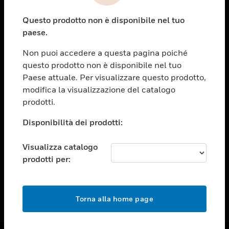
toggle view
Questo prodotto non è disponibile nel tuo
ASSISTENZA
paese.
toggle view
OPPORTUNITÀ DI LAVORO
Non puoi accedere a questa pagina poiché
questo prodotto non è disponibile nel tuo
toggle view
Paese attuale. Per visualizzare questo prodotto,
SOCIETÀ
modifica la visualizzazione del catalogo
toggle view
prodotti.
CONTATTACI
Disponibilità dei prodotti:
toggle view
NOTE LEGALI
Visualizza catalogo
toggle view
prodotti per:
FOLLOW US
Torna alla home page