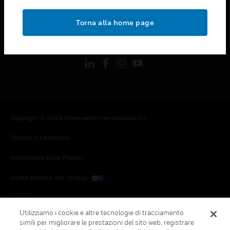
toggle view
NOTE LEGALI
Torna alla home page
toggle view
FOLLOW US
Copyright © 2026 Honeywell International Inc.
Termini E Condizioni
Informativa Sulla Privacy
Scelte Relative Alla Privacy
Cookie
Utilizziamo i cookie e altre tecnologie di tracciamento
Annulla Sottoscrizione Globale
simili per migliorare le prestazioni del sito web, registrare