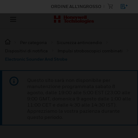
ORDINE ALL'INGROSSO
Per categoria
Sicurezza antincendio
Dispositivi di notifica
Impulsi stroboscopici combinati
Electronic Sounder And Strobe
Questo sito sarà non disponibile per
manutenzione programmata sabato 8
agosto, dalle 19:00 alle 5:00 EST (23:00 alle
9:00 GMT, domenica 9 agosto dalle 1:00 alle
11:00 CET e dalle 4:30 alle 14:30 IST).
Apprezziamo la vostra pazienza durante
questo periodo.