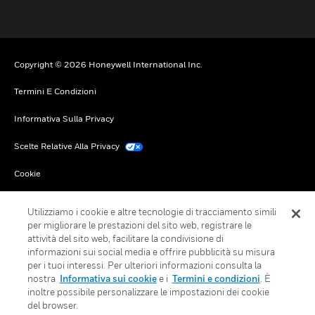
Copyright © 2026 Honeywell International Inc.
Termini E Condizioni
Informativa Sulla Privacy
Scelte Relative Alla Privacy
Cookie
Annulla Sottoscrizione Globale
Utilizziamo i cookie e altre tecnologie di tracciamento simili
per migliorare le prestazioni del sito web, registrare le
attività del sito web, facilitare la condivisione di
informazioni sui social media e offrire pubblicità su misura
per i tuoi interessi. Per ulteriori informazioni consulta la
nostra
Informativa sui cookie
e i
Termini e condizioni
. È
inoltre possibile personalizzare le impostazioni dei cookie
del browser.