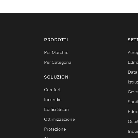
PRODOTTI
SET
Per Marchio
Aerop
Per Categoria
Edif
Data
SOLUZIONI
Istru
Comfort
Gove
Incendio
Sani
Edifici Sicuri
Educ
Ottimizzazione
Ospit
Protezione
Indu