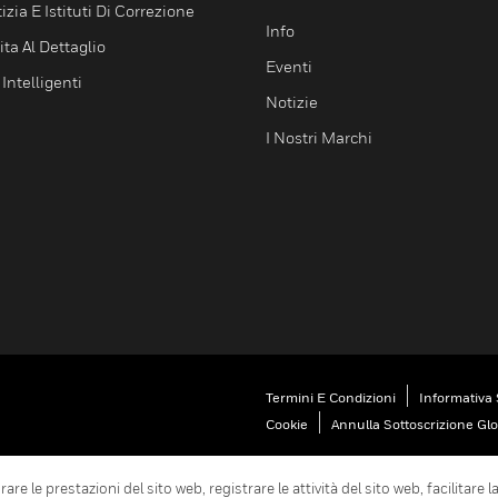
izia E Istituti Di Correzione
Info
ta Al Dettaglio
Eventi
 Intelligenti
Notizie
I Nostri Marchi
Termini E Condizioni
Informativa 
Cookie
Annulla Sottoscrizione Gl
are le prestazioni del sito web, registrare le attività del sito web, facilitare 