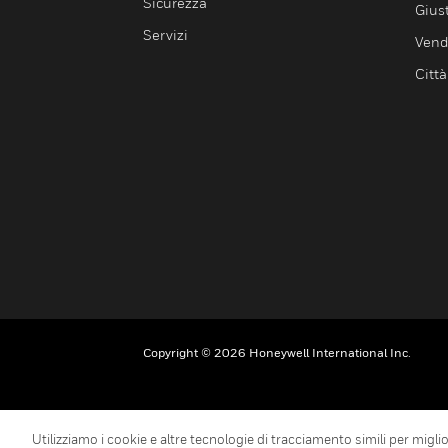
Sicurezza
Giust
Servizi
Vendi
Città
Copyright © 2026 Honeywell International Inc.
Utilizziamo i cookie e altre tecnologie di tracciamento simili per miglior