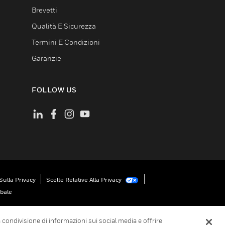
Brevetti
Qualità E Sicurezza
Termini E Condizioni
Garanzie
FOLLOW US
Sulla Privacy
Scelte Relative Alla Privacy
obale
la condivisione di informazioni sui social media e offrire