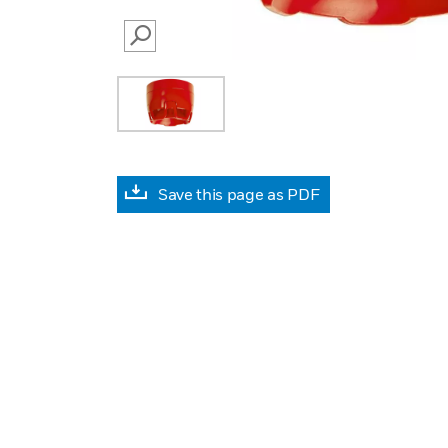
SEARCH
Save this page as PDF