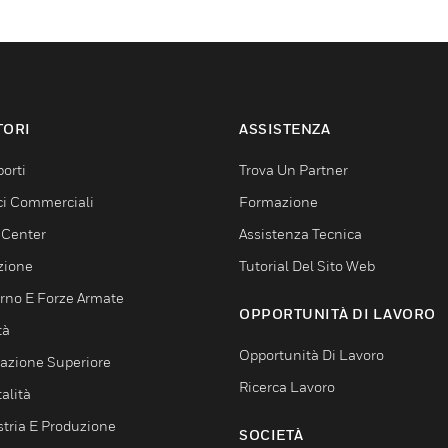
TORI
ASSISTENZA
orti
Trova Un Partner
ici Commerciali
Formazione
 Center
Assistenza Tecnica
zione
Tutorial Del Sito Web
rno E Forze Armate
OPPORTUNITÀ DI LAVORO
tà
Opportunità Di Lavoro
azione Superiore
Ricerca Lavoro
alità
stria E Produzione
SOCIETÀ