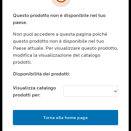
toggle view
SETTORI
Questo prodotto non è disponibile nel tuo
toggle view
ASSISTENZA
paese.
toggle view
Non puoi accedere a questa pagina poiché
OPPORTUNITÀ DI LAVORO
questo prodotto non è disponibile nel tuo
toggle view
Paese attuale. Per visualizzare questo prodotto,
SOCIETÀ
modifica la visualizzazione del catalogo
prodotti.
toggle view
CONTATTACI
Disponibilità dei prodotti:
toggle view
NOTE LEGALI
Visualizza catalogo
toggle view
prodotti per:
FOLLOW US
Torna alla home page