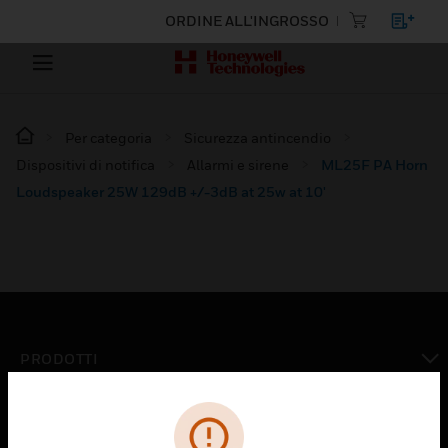
ORDINE ALL'INGROSSO
Per categoria
Sicurezza antincendio
Dispositivi di notifica
Allarmi e sirene
ML25F PA Horn
Loudspeaker 25W 129dB +/-3dB at 25w at 10'
PRODOTTI
toggle view
SOLUZIONI