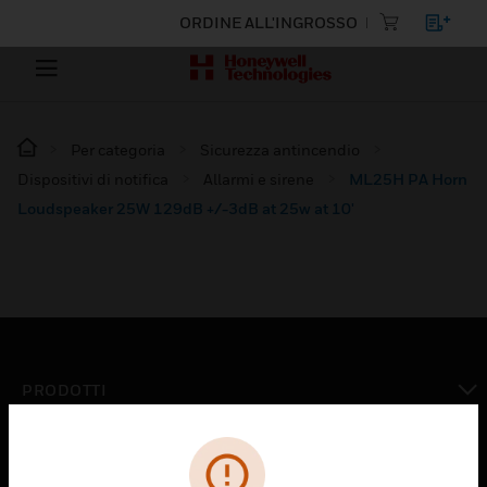
ORDINE ALL'INGROSSO
Per categoria
Sicurezza antincendio
Dispositivi di notifica
Allarmi e sirene
ML25H PA Horn
Loudspeaker 25W 129dB +/-3dB at 25w at 10'
PRODOTTI
toggle view
SOLUZIONI