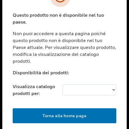
toggle view
SETTORI
Questo prodotto non è disponibile nel tuo
toggle view
ASSISTENZA
paese.
toggle view
Non puoi accedere a questa pagina poiché
OPPORTUNITÀ DI LAVORO
questo prodotto non è disponibile nel tuo
toggle view
Paese attuale. Per visualizzare questo prodotto,
SOCIETÀ
modifica la visualizzazione del catalogo
prodotti.
toggle view
CONTATTACI
Disponibilità dei prodotti:
toggle view
NOTE LEGALI
Visualizza catalogo
toggle view
prodotti per:
FOLLOW US
Torna alla home page