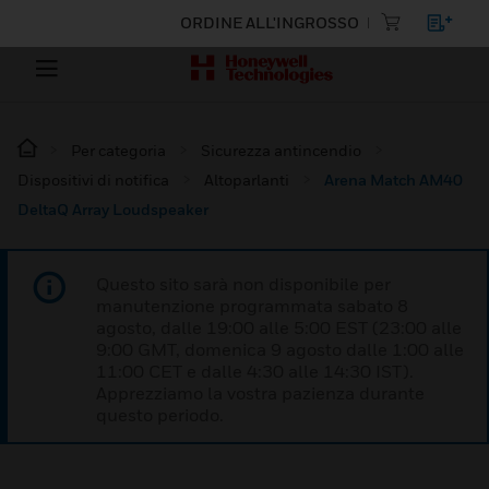
ORDINE ALL'INGROSSO
Per categoria
Sicurezza antincendio
Dispositivi di notifica
Altoparlanti
Arena Match AM40
DeltaQ Array Loudspeaker
Questo sito sarà non disponibile per
manutenzione programmata sabato 8
agosto, dalle 19:00 alle 5:00 EST (23:00 alle
9:00 GMT, domenica 9 agosto dalle 1:00 alle
11:00 CET e dalle 4:30 alle 14:30 IST).
Apprezziamo la vostra pazienza durante
questo periodo.