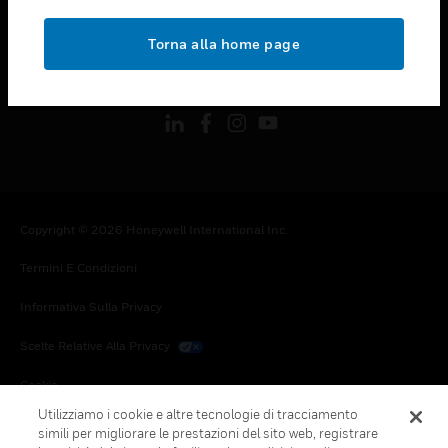
toggle view
NOTE LEGALI
Torna alla home page
toggle view
FOLLOW US
Copyright © 2026 Honeywell International Inc.
Termini E Condizioni
Informativa Sulla Privacy
Scelte Relative Alla Privacy
Cookie
Utilizziamo i cookie e altre tecnologie di tracciamento
Annulla Sottoscrizione Globale
simili per migliorare le prestazioni del sito web, registrare