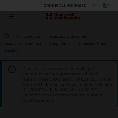
ORDINE ALL'INGROSSO
Per categoria
Sicurezza antincendio
Dispositivi di notifica
Altoparlanti
Explosion-Proof
Speaker
Questo sito sarà non disponibile per
manutenzione programmata sabato 8
agosto, dalle 19:00 alle 5:00 EST (23:00 alle
9:00 GMT, domenica 9 agosto dalle 1:00 alle
11:00 CET e dalle 4:30 alle 14:30 IST).
Apprezziamo la vostra pazienza durante
questo periodo.