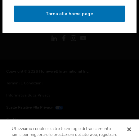
toggle view
NOTE LEGALI
Torna alla home page
toggle view
FOLLOW US
Copyright © 2026 Honeywell International Inc.
Termini E Condizioni
Informativa Sulla Privacy
Scelte Relative Alla Privacy
Cookie
Utilizziamo i cookie e altre tecnologie di tracciamento
Annulla Sottoscrizione Globale
simili per migliorare le prestazioni del sito web, registrare