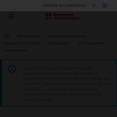
ORDINE ALL'INGROSSO
Per categoria
Sicurezza antincendio
Dispositivi di notifica
Altoparlanti
HS Series Horn
Loudspeaker
Questo sito sarà non disponibile per
manutenzione programmata sabato 8
agosto, dalle 19:00 alle 5:00 EST (23:00 alle
9:00 GMT, domenica 9 agosto dalle 1:00 alle
11:00 CET e dalle 4:30 alle 14:30 IST).
Apprezziamo la vostra pazienza durante
questo periodo.