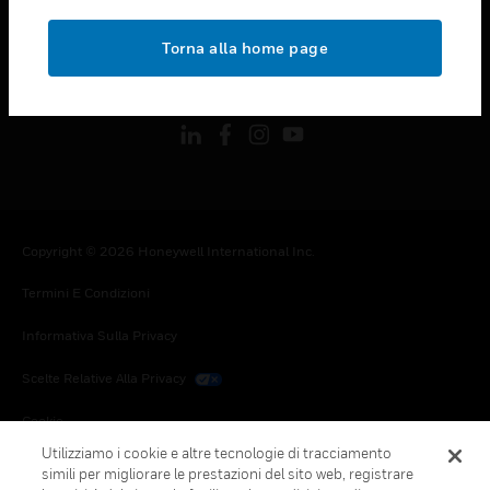
toggle view
NOTE LEGALI
Torna alla home page
toggle view
FOLLOW US
Copyright © 2026 Honeywell International Inc.
Termini E Condizioni
Informativa Sulla Privacy
Scelte Relative Alla Privacy
Cookie
Utilizziamo i cookie e altre tecnologie di tracciamento
Annulla Sottoscrizione Globale
simili per migliorare le prestazioni del sito web, registrare