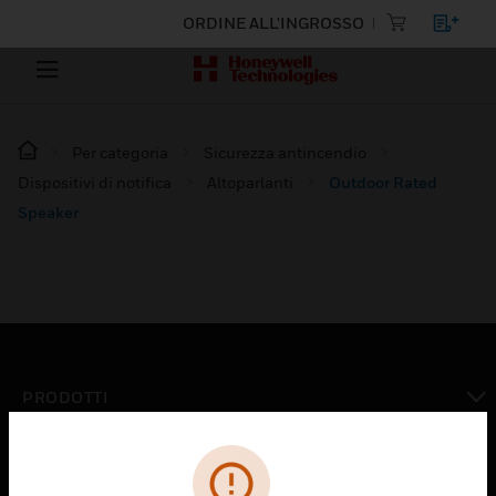
ORDINE ALL'INGROSSO
Per categoria
Sicurezza antincendio
Dispositivi di notifica
Altoparlanti
Outdoor Rated
Speaker
PRODOTTI
toggle view
SOLUZIONI