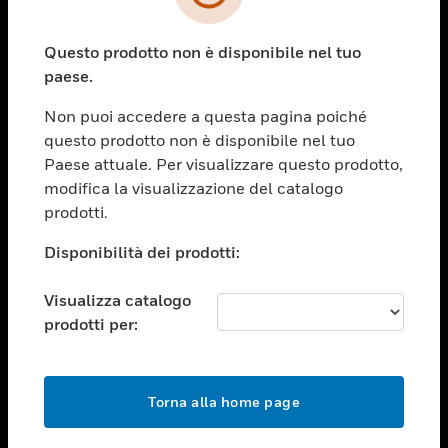
toggle view
SETTORI
Questo prodotto non è disponibile nel tuo
toggle view
ASSISTENZA
paese.
toggle view
Non puoi accedere a questa pagina poiché
OPPORTUNITÀ DI LAVORO
questo prodotto non è disponibile nel tuo
toggle view
Paese attuale. Per visualizzare questo prodotto,
SOCIETÀ
modifica la visualizzazione del catalogo
prodotti.
toggle view
CONTATTACI
Disponibilità dei prodotti:
toggle view
NOTE LEGALI
Visualizza catalogo
toggle view
prodotti per:
FOLLOW US
Torna alla home page