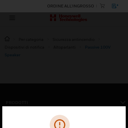
ORDINE ALL'INGROSSO
Per categoria
Sicurezza antincendio
Dispositivi di notifica
Altoparlanti
Passive 100V
Speaker
PRODOTTI
toggle view
SOLUZIONI