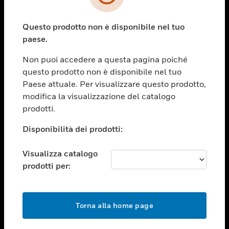
toggle view
SETTORI
Questo prodotto non è disponibile nel tuo
toggle view
ASSISTENZA
paese.
toggle view
Non puoi accedere a questa pagina poiché
OPPORTUNITÀ DI LAVORO
questo prodotto non è disponibile nel tuo
toggle view
Paese attuale. Per visualizzare questo prodotto,
SOCIETÀ
modifica la visualizzazione del catalogo
prodotti.
toggle view
CONTATTACI
Disponibilità dei prodotti:
toggle view
NOTE LEGALI
Visualizza catalogo
toggle view
prodotti per:
FOLLOW US
Torna alla home page