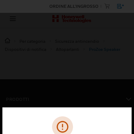
ORDINE ALL'INGROSSO
Per categoria
Sicurezza antincendio
Dispositivi di notifica
Altoparlanti
ProZoe Speaker
PRODOTTI
toggle view
SOLUZIONI
toggle view
SETTORI