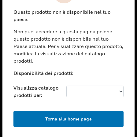
toggle view
Questo prodotto non è disponibile nel tuo
ASSISTENZA
paese.
toggle view
OPPORTUNITÀ DI LAVORO
Non puoi accedere a questa pagina poiché
questo prodotto non è disponibile nel tuo
toggle view
Paese attuale. Per visualizzare questo prodotto,
SOCIETÀ
modifica la visualizzazione del catalogo
toggle view
prodotti.
CONTATTACI
Disponibilità dei prodotti:
toggle view
NOTE LEGALI
Visualizza catalogo
toggle view
prodotti per:
FOLLOW US
Torna alla home page