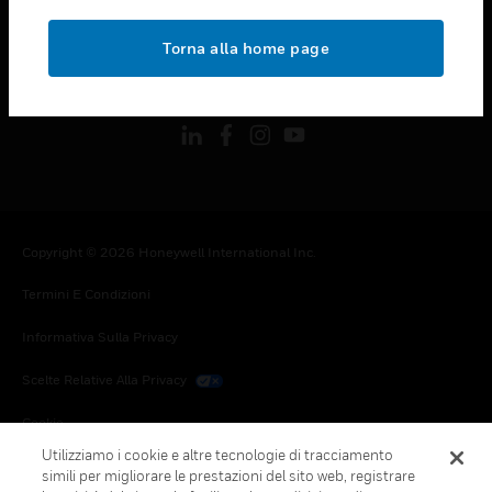
toggle view
NOTE LEGALI
Torna alla home page
toggle view
FOLLOW US
Copyright © 2026 Honeywell International Inc.
Termini E Condizioni
Informativa Sulla Privacy
Scelte Relative Alla Privacy
Cookie
Utilizziamo i cookie e altre tecnologie di tracciamento
Annulla Sottoscrizione Globale
simili per migliorare le prestazioni del sito web, registrare