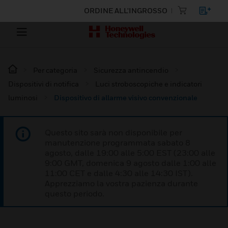
ORDINE ALL'INGROSSO
Per categoria
Sicurezza antincendio
Dispositivi di notifica
Luci stroboscopiche e indicatori
luminosi
Dispositivo di allarme visivo convenzionale
Questo sito sarà non disponibile per
manutenzione programmata sabato 8
agosto, dalle 19:00 alle 5:00 EST (23:00 alle
9:00 GMT, domenica 9 agosto dalle 1:00 alle
11:00 CET e dalle 4:30 alle 14:30 IST).
Apprezziamo la vostra pazienza durante
questo periodo.