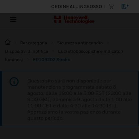
ORDINE ALL'INGROSSO
Per categoria
Sicurezza antincendio
Dispositivi di notifica
Luci stroboscopiche e indicatori
luminosi
EP109202 Strobe
Questo sito sarà non disponibile per
manutenzione programmata sabato 8
agosto, dalle 19:00 alle 5:00 EST (23:00 alle
9:00 GMT, domenica 9 agosto dalle 1:00 alle
11:00 CET e dalle 4:30 alle 14:30 IST).
Apprezziamo la vostra pazienza durante
questo periodo.