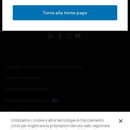
toggle view
NOTE LEGALI
Torna alla home page
toggle view
FOLLOW US
Copyright © 2026 Honeywell International Inc.
Termini E Condizioni
Informativa Sulla Privacy
Scelte Relative Alla Privacy
Cookie
Utilizziamo i cookie e altre tecnologie di tracciamento
Annulla Sottoscrizione Globale
simili per migliorare le prestazioni del sito web, registrare