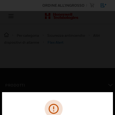
ORDINE ALL'INGROSSO
Per categoria
Sicurezza antincendio
Altri
dispositivi di allarme
Flex Alert
PRODOTTI
toggle view
SOLUZIONI
toggle view
SETTORI