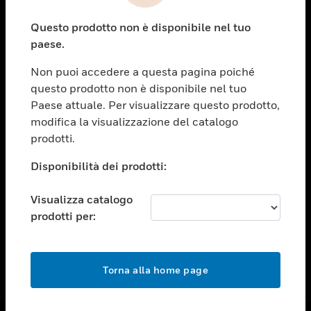
toggle view
Questo prodotto non è disponibile nel tuo
ASSISTENZA
paese.
toggle view
OPPORTUNITÀ DI LAVORO
Non puoi accedere a questa pagina poiché
questo prodotto non è disponibile nel tuo
toggle view
Paese attuale. Per visualizzare questo prodotto,
SOCIETÀ
modifica la visualizzazione del catalogo
toggle view
prodotti.
CONTATTACI
Disponibilità dei prodotti:
toggle view
NOTE LEGALI
Visualizza catalogo
toggle view
prodotti per:
FOLLOW US
Torna alla home page