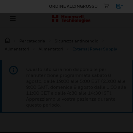
ORDINE ALL'INGROSSO
Per categoria
Sicurezza antincendio
Alimentatori
Alimentatori
External Power Supply
Questo sito sarà non disponibile per
manutenzione programmata sabato 8
agosto, dalle 19:00 alle 5:00 EST (23:00 alle
9:00 GMT, domenica 9 agosto dalle 1:00 alle
11:00 CET e dalle 4:30 alle 14:30 IST).
Apprezziamo la vostra pazienza durante
questo periodo.