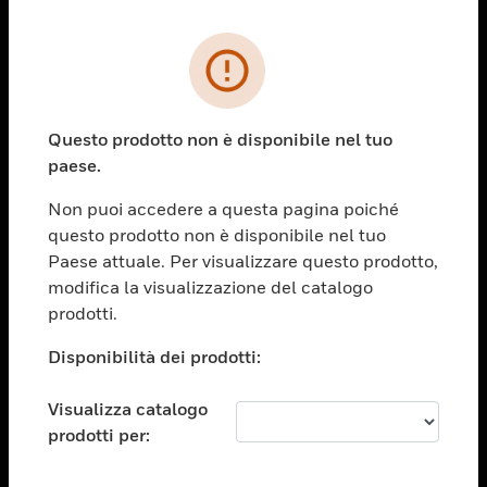
PRODOTTI
toggle view
SOLUZIONI
Questo prodotto non è disponibile nel tuo
paese.
toggle view
SETTORI
Non puoi accedere a questa pagina poiché
toggle view
questo prodotto non è disponibile nel tuo
ASSISTENZA
Paese attuale. Per visualizzare questo prodotto,
toggle view
modifica la visualizzazione del catalogo
OPPORTUNITÀ DI LAVORO
prodotti.
toggle view
Disponibilità dei prodotti:
SOCIETÀ
toggle view
Visualizza catalogo
CONTATTACI
prodotti per:
toggle view
NOTE LEGALI