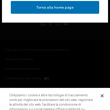
toggle view
Torna alla home page
FOLLOW US
Copyright © 2026 Honeywell International Inc.
Termini E Condizioni
Informativa Sulla Privacy
Scelte Relative Alla Privacy
Cookie
Utilizziamo i cookie e altre tecnologie di tracciamento
Annulla Sottoscrizione Globale
simili per migliorare le prestazioni del sito web, registrare
le attività del sito web, facilitare la condivisione di
informazioni sui social media e offrire pubblicità su