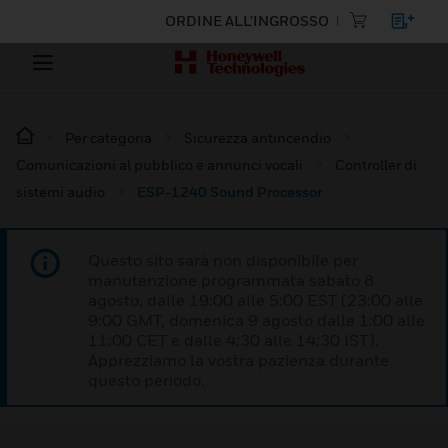
ORDINE ALL'INGROSSO
Per categoria
Sicurezza antincendio
Comunicazioni al pubblico e annunci vocali
Controller di
sistemi audio
ESP-1240 Sound Processor
Questo sito sarà non disponibile per
manutenzione programmata sabato 8
agosto, dalle 19:00 alle 5:00 EST (23:00 alle
9:00 GMT, domenica 9 agosto dalle 1:00 alle
11:00 CET e dalle 4:30 alle 14:30 IST).
Apprezziamo la vostra pazienza durante
questo periodo.