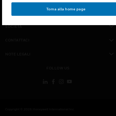
toggle view
Torna alla home page
OPPORTUNITÀ DI LAVORO
toggle view
SOCIETÀ
toggle view
CONTATTACI
toggle view
NOTE LEGALI
toggle view
FOLLOW US
Copyright © 2026 Honeywell International Inc.