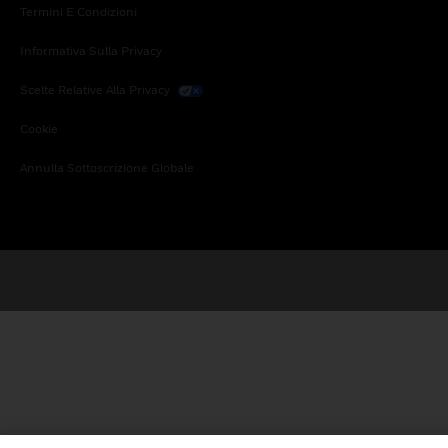
Termini E Condizioni
Informativa Sulla Privacy
Scelte Relative Alla Privacy
Cookie
Annulla Sottoscrizione Globale