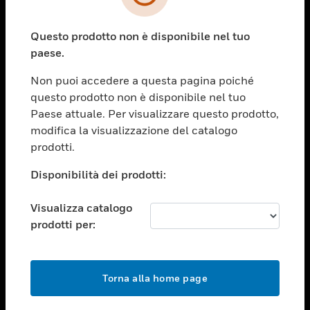
toggle view
SETTORI
Questo prodotto non è disponibile nel tuo
toggle view
ASSISTENZA
paese.
toggle view
Non puoi accedere a questa pagina poiché
OPPORTUNITÀ DI LAVORO
questo prodotto non è disponibile nel tuo
toggle view
Paese attuale. Per visualizzare questo prodotto,
SOCIETÀ
modifica la visualizzazione del catalogo
prodotti.
toggle view
CONTATTACI
Disponibilità dei prodotti:
toggle view
NOTE LEGALI
Visualizza catalogo
toggle view
prodotti per:
FOLLOW US
Torna alla home page