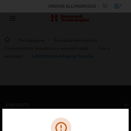
ORDINE ALL'INGROSSO
Per categoria
Sicurezza antincendio
Comunicazioni al pubblico e annunci vocali
Cavi e
accessori
I-2000 Notifier Paging Console
PRODOTTI
toggle view
SOLUZIONI