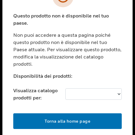
toggle view
SETTORI
Questo prodotto non è disponibile nel tuo
toggle view
ASSISTENZA
paese.
toggle view
Non puoi accedere a questa pagina poiché
OPPORTUNITÀ DI LAVORO
questo prodotto non è disponibile nel tuo
toggle view
Paese attuale. Per visualizzare questo prodotto,
SOCIETÀ
modifica la visualizzazione del catalogo
prodotti.
toggle view
CONTATTACI
Disponibilità dei prodotti:
toggle view
NOTE LEGALI
Visualizza catalogo
toggle view
prodotti per:
FOLLOW US
Torna alla home page