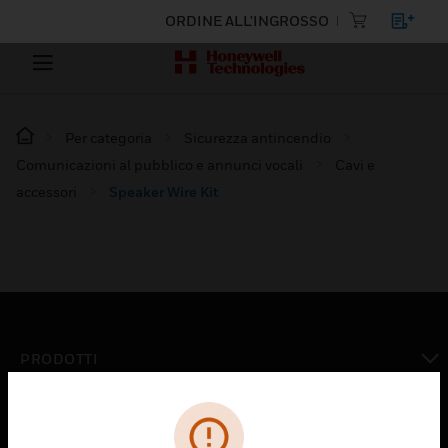
ORDINE ALL'INGROSSO
Per categoria
Sicurezza antincendio
Comunicazioni al pubblico e annunci vocali
Cavi e
accessori
Speaker Wire Kit
PRODOTTI
toggle view
SOLUZIONI