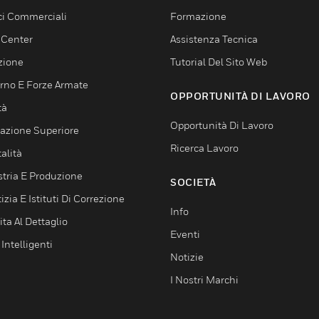
ici Commerciali
Formazione
 Center
Assistenza Tecnica
zione
Tutorial Del Sito Web
rno E Forze Armate
OPPORTUNITÀ DI LAVORO
tà
Opportunità Di Lavoro
azione Superiore
Ricerca Lavoro
alità
stria E Produzione
SOCIETÀ
izia E Istituti Di Correzione
Info
ta Al Dettaglio
Eventi
 Intelligenti
Notizie
I Nostri Marchi