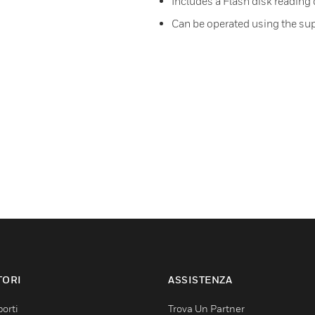
Includes a Flash disk reading
Can be operated using the su
TORI
ASSISTENZA
orti
Trova Un Partner