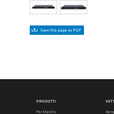
Save this page as PDF
PRODOTTI
SET
Per Marchio
Aerop