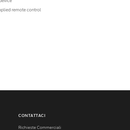
 device
pplied remote control
CONTATTACI
Richieste Commerciali