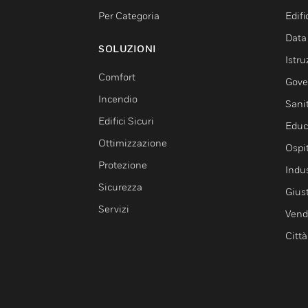
Per Categoria
Edif
Data
SOLUZIONI
Istru
Comfort
Gove
Incendio
Sani
Edifici Sicuri
Educ
Ottimizzazione
Ospit
Protezione
Indu
Sicurezza
Giust
Servizi
Vendi
Città