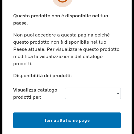
toggle view
SETTORI
Questo prodotto non è disponibile nel tuo
toggle view
ASSISTENZA
paese.
toggle view
Non puoi accedere a questa pagina poiché
OPPORTUNITÀ DI LAVORO
questo prodotto non è disponibile nel tuo
toggle view
Paese attuale. Per visualizzare questo prodotto,
SOCIETÀ
modifica la visualizzazione del catalogo
prodotti.
toggle view
CONTATTACI
Disponibilità dei prodotti:
toggle view
NOTE LEGALI
Visualizza catalogo
toggle view
prodotti per:
FOLLOW US
Torna alla home page