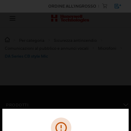
ORDINE ALL'INGROSSO
Per categoria
Sicurezza antincendio
Comunicazioni al pubblico e annunci vocali
Microfoni
DA Series CB style Mic
PRODOTTI
toggle view
SOLUZIONI