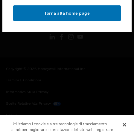
toggle view
NOTE LEGALI
Torna alla home page
toggle view
FOLLOW US
Copyright © 2026 Honeywell International Inc.
Termini E Condizioni
Informativa Sulla Privacy
Scelte Relative Alla Privacy
Cookie
Utilizziamo i cookie e altre tecnologie di tracciamento
Annulla Sottoscrizione Globale
simili per migliorare le prestazioni del sito web, registrare