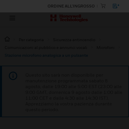
ORDINE ALL'INGROSSO
Per categoria
Sicurezza antincendio
Comunicazioni al pubblico e annunci vocali
Microfoni
Stazione microfono analogica a un pulsante
Questo sito sarà non disponibile per
manutenzione programmata sabato 8
agosto, dalle 19:00 alle 5:00 EST (23:00 alle
9:00 GMT, domenica 9 agosto dalle 1:00 alle
11:00 CET e dalle 4:30 alle 14:30 IST).
Apprezziamo la vostra pazienza durante
questo periodo.