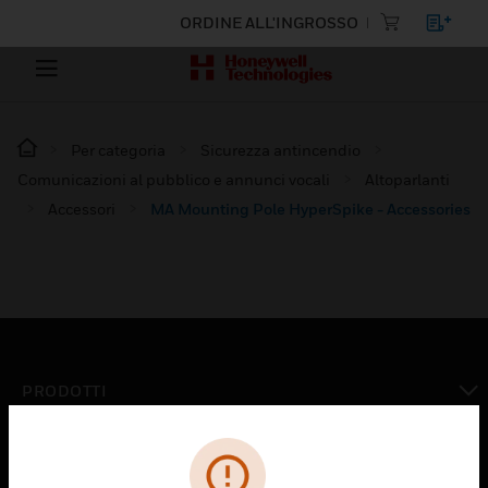
ORDINE ALL'INGROSSO
Per categoria
Sicurezza antincendio
Comunicazioni al pubblico e annunci vocali
Altoparlanti
Accessori
MA Mounting Pole HyperSpike - Accessories
PRODOTTI
toggle view
SOLUZIONI