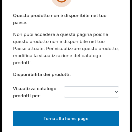
toggle view
SETTORI
Questo prodotto non è disponibile nel tuo
toggle view
ASSISTENZA
paese.
toggle view
Non puoi accedere a questa pagina poiché
OPPORTUNITÀ DI LAVORO
questo prodotto non è disponibile nel tuo
toggle view
Paese attuale. Per visualizzare questo prodotto,
SOCIETÀ
modifica la visualizzazione del catalogo
prodotti.
toggle view
CONTATTACI
Disponibilità dei prodotti:
toggle view
NOTE LEGALI
Visualizza catalogo
toggle view
prodotti per:
FOLLOW US
Torna alla home page