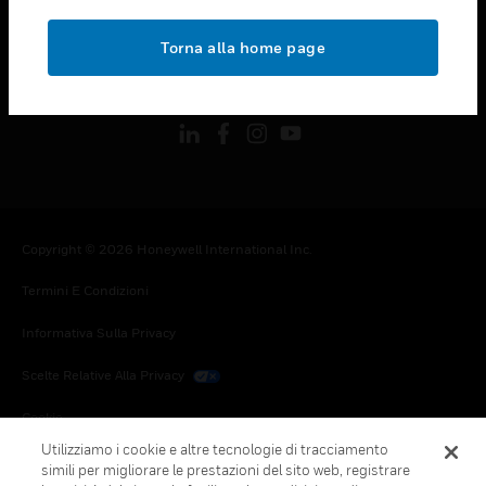
toggle view
NOTE LEGALI
Torna alla home page
toggle view
FOLLOW US
Copyright © 2026 Honeywell International Inc.
Termini E Condizioni
Informativa Sulla Privacy
Scelte Relative Alla Privacy
Cookie
Utilizziamo i cookie e altre tecnologie di tracciamento
Annulla Sottoscrizione Globale
simili per migliorare le prestazioni del sito web, registrare