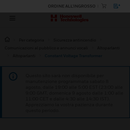
ORDINE ALL'INGROSSO
Per categoria
Sicurezza antincendio
Comunicazioni al pubblico e annunci vocali
Altoparlanti
Altoparlanti
Constant Voltage Transformer
Questo sito sarà non disponibile per
manutenzione programmata sabato 8
agosto, dalle 19:00 alle 5:00 EST (23:00 alle
9:00 GMT, domenica 9 agosto dalle 1:00 alle
11:00 CET e dalle 4:30 alle 14:30 IST).
Apprezziamo la vostra pazienza durante
questo periodo.