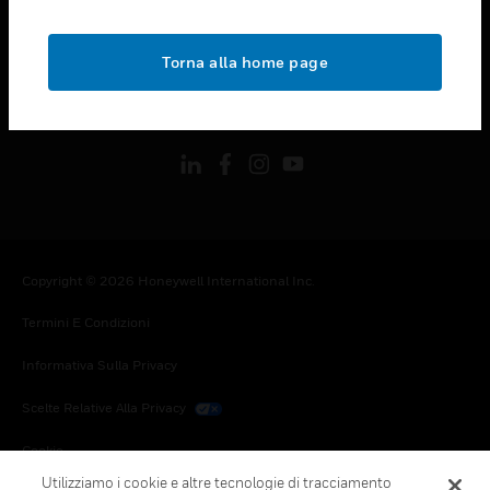
toggle view
NOTE LEGALI
Torna alla home page
toggle view
FOLLOW US
Copyright © 2026 Honeywell International Inc.
Termini E Condizioni
Informativa Sulla Privacy
Scelte Relative Alla Privacy
Cookie
Utilizziamo i cookie e altre tecnologie di tracciamento