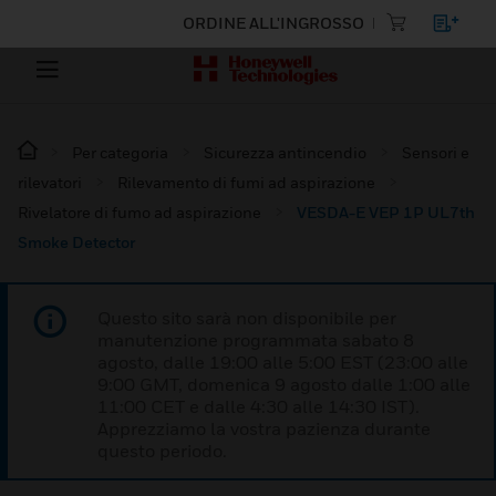
ORDINE ALL'INGROSSO
Per categoria
Sicurezza antincendio
Sensori e
rilevatori
Rilevamento di fumi ad aspirazione
Rivelatore di fumo ad aspirazione
VESDA-E VEP 1P UL7th
Smoke Detector
Questo sito sarà non disponibile per
manutenzione programmata sabato 8
agosto, dalle 19:00 alle 5:00 EST (23:00 alle
9:00 GMT, domenica 9 agosto dalle 1:00 alle
11:00 CET e dalle 4:30 alle 14:30 IST).
Apprezziamo la vostra pazienza durante
questo periodo.