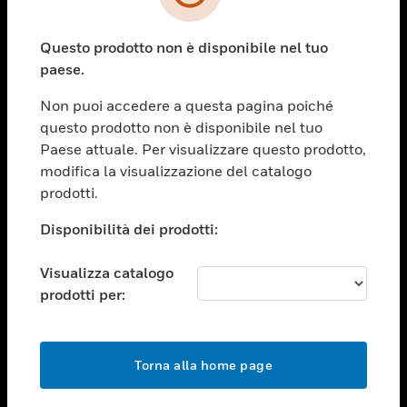
toggle view
SETTORI
Questo prodotto non è disponibile nel tuo
toggle view
ASSISTENZA
paese.
toggle view
Non puoi accedere a questa pagina poiché
OPPORTUNITÀ DI LAVORO
questo prodotto non è disponibile nel tuo
toggle view
Paese attuale. Per visualizzare questo prodotto,
SOCIETÀ
modifica la visualizzazione del catalogo
prodotti.
toggle view
CONTATTACI
Disponibilità dei prodotti:
toggle view
NOTE LEGALI
Visualizza catalogo
toggle view
prodotti per:
FOLLOW US
Torna alla home page