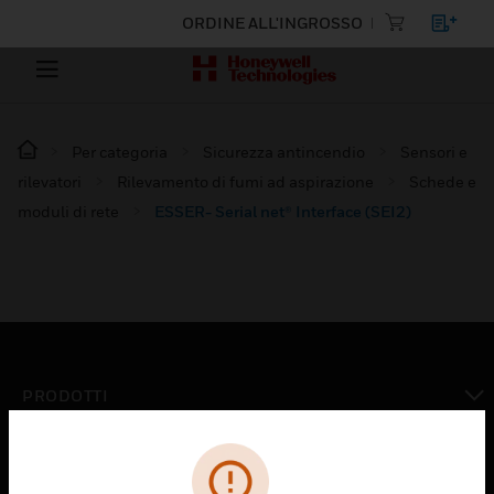
ORDINE ALL'INGROSSO
Per categoria
Sicurezza antincendio
Sensori e
rilevatori
Rilevamento di fumi ad aspirazione
Schede e
moduli di rete
ESSER- Serial net® Interface (SEI2)
PRODOTTI
toggle view
SOLUZIONI