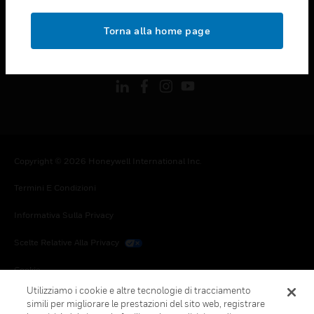
toggle view
NOTE LEGALI
Torna alla home page
toggle view
FOLLOW US
Copyright © 2026 Honeywell International Inc.
Termini E Condizioni
Informativa Sulla Privacy
Scelte Relative Alla Privacy
Cookie
Utilizziamo i cookie e altre tecnologie di tracciamento
Annulla Sottoscrizione Globale
simili per migliorare le prestazioni del sito web, registrare