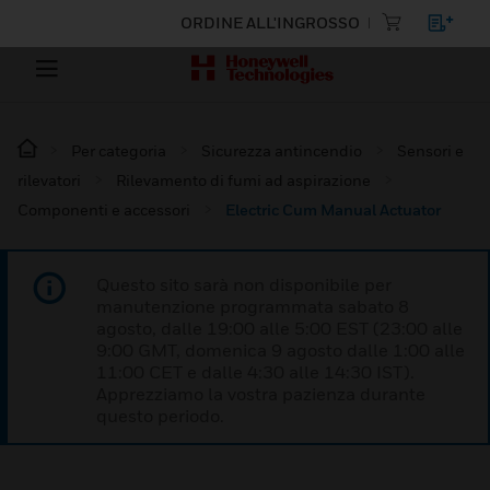
ORDINE ALL'INGROSSO
Per categoria
Sicurezza antincendio
Sensori e
rilevatori
Rilevamento di fumi ad aspirazione
Componenti e accessori
Electric Cum Manual Actuator
Questo sito sarà non disponibile per
manutenzione programmata sabato 8
agosto, dalle 19:00 alle 5:00 EST (23:00 alle
9:00 GMT, domenica 9 agosto dalle 1:00 alle
11:00 CET e dalle 4:30 alle 14:30 IST).
Apprezziamo la vostra pazienza durante
questo periodo.