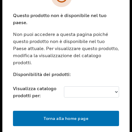
toggle view
SETTORI
Questo prodotto non è disponibile nel tuo
toggle view
ASSISTENZA
paese.
toggle view
Non puoi accedere a questa pagina poiché
OPPORTUNITÀ DI LAVORO
questo prodotto non è disponibile nel tuo
toggle view
Paese attuale. Per visualizzare questo prodotto,
SOCIETÀ
modifica la visualizzazione del catalogo
prodotti.
toggle view
CONTATTACI
Disponibilità dei prodotti:
toggle view
NOTE LEGALI
Visualizza catalogo
toggle view
prodotti per:
FOLLOW US
Torna alla home page