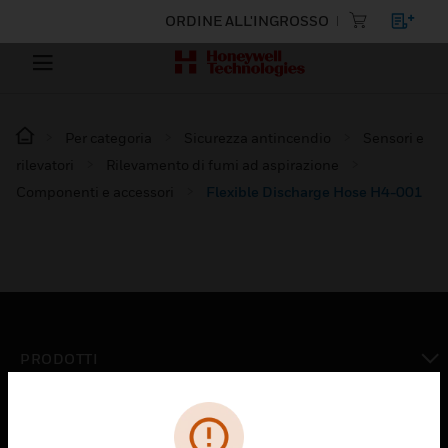
ORDINE ALL'INGROSSO
Per categoria
Sicurezza antincendio
Sensori e
rilevatori
Rilevamento di fumi ad aspirazione
Componenti e accessori
Flexible Discharge Hose H4-001
PRODOTTI
toggle view
SOLUZIONI