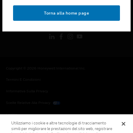
toggle view
NOTE LEGALI
Torna alla home page
toggle view
FOLLOW US
Copyright © 2026 Honeywell International Inc.
Termini E Condizioni
Informativa Sulla Privacy
Scelte Relative Alla Privacy
Cookie
Utilizziamo i cookie e altre tecnologie di tracciamento
Annulla Sottoscrizione Globale
simili per migliorare le prestazioni del sito web, registrare