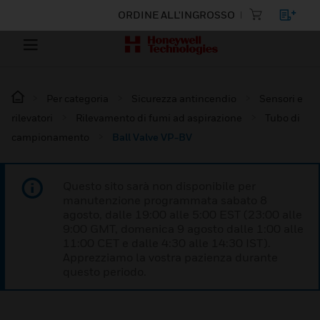
ORDINE ALL'INGROSSO
Per categoria
Sicurezza antincendio
Sensori e
rilevatori
Rilevamento di fumi ad aspirazione
Tubo di
campionamento
Ball Valve VP-BV
Questo sito sarà non disponibile per
manutenzione programmata sabato 8
agosto, dalle 19:00 alle 5:00 EST (23:00 alle
9:00 GMT, domenica 9 agosto dalle 1:00 alle
11:00 CET e dalle 4:30 alle 14:30 IST).
Apprezziamo la vostra pazienza durante
questo periodo.