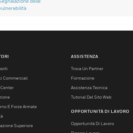
Segnalazione delle
vulnerabilità
TORI
ASSISTENZA
orti
Trova Un Partner
ici Commerciali
Formazione
 Center
Assistenza Tecnica
zione
Tutorial Del Sito Web
rno E Forze Armate
OPPORTUNITÀ DI LAVORO
tà
Opportunità Di Lavoro
azione Superiore
Ricerca Lavoro