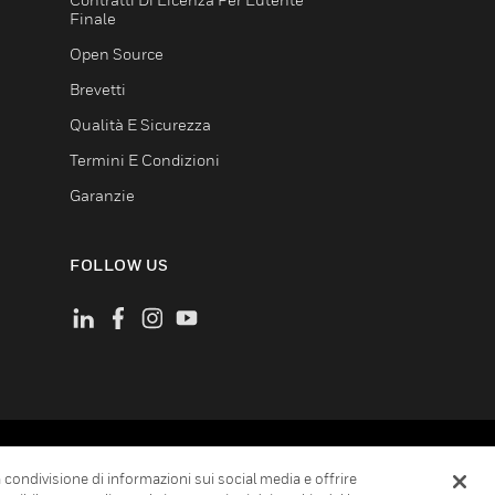
Finale
Open Source
Brevetti
Qualità E Sicurezza
Termini E Condizioni
Garanzie
FOLLOW US
Sulla Privacy
Scelte Relative Alla Privacy
la condivisione di informazioni sui social media e offrire
obale