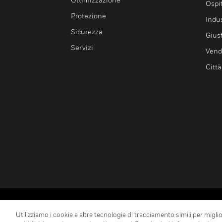
Ospit
Protezione
Indu
Sicurezza
Giust
Servizi
Vendi
Città
Copyright © 2026 Honeywell International Inc.
Utilizziamo i cookie e altre tecnologie di tracciamento simili per miglior