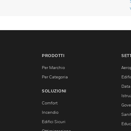
PRODOTTI
SET
Per Marchio
Aerop
Per Categoria
Edif
Data
SOLUZIONI
Istru
Comfort
Gove
Incendio
Sani
Edifici Sicuri
Educ
Ottimizzazione