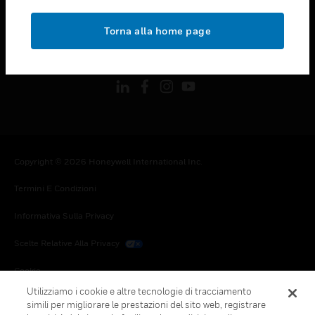
toggle view
NOTE LEGALI
Torna alla home page
toggle view
FOLLOW US
Copyright © 2026 Honeywell International Inc.
Termini E Condizioni
Informativa Sulla Privacy
Scelte Relative Alla Privacy
Cookie
Utilizziamo i cookie e altre tecnologie di tracciamento
Annulla Sottoscrizione Globale
simili per migliorare le prestazioni del sito web, registrare