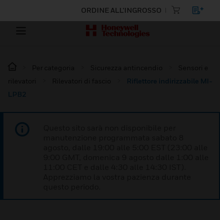
ORDINE ALL'INGROSSO
Per categoria
Sicurezza antincendio
Sensori e
rilevatori
Rilevatori di fascio
Riflettore indirizzabile MI-
LPB2
Questo sito sarà non disponibile per
manutenzione programmata sabato 8
agosto, dalle 19:00 alle 5:00 EST (23:00 alle
9:00 GMT, domenica 9 agosto dalle 1:00 alle
11:00 CET e dalle 4:30 alle 14:30 IST).
Apprezziamo la vostra pazienza durante
questo periodo.