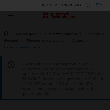
ORDINE ALL'INGROSSO
Per categoria
Sicurezza antincendio
Sensori e
rilevatori
Rilevatori convenzionali
Accessori
Detector bracket for ceiling
Questo sito sarà non disponibile per
manutenzione programmata sabato 8
agosto, dalle 19:00 alle 5:00 EST (23:00 alle
9:00 GMT, domenica 9 agosto dalle 1:00 alle
11:00 CET e dalle 4:30 alle 14:30 IST).
Apprezziamo la vostra pazienza durante
questo periodo.