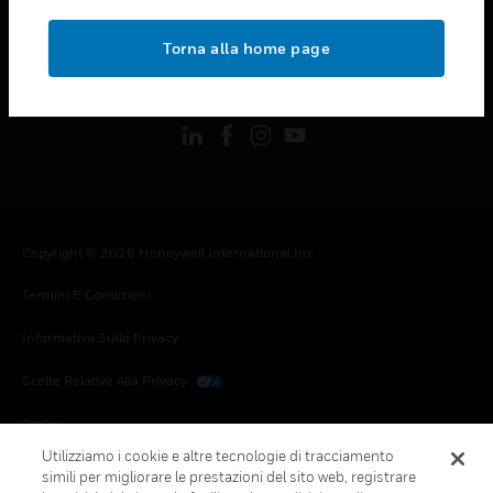
toggle view
NOTE LEGALI
Torna alla home page
toggle view
FOLLOW US
Copyright © 2026 Honeywell International Inc.
Termini E Condizioni
Informativa Sulla Privacy
Scelte Relative Alla Privacy
Cookie
Utilizziamo i cookie e altre tecnologie di tracciamento
Annulla Sottoscrizione Globale
simili per migliorare le prestazioni del sito web, registrare