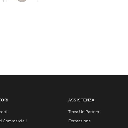
TORI
ASSISTENZA
orti
Trova Un Partner
ici Commerciali
Formazione