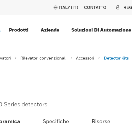
ITALY (IT)
CONTATTO
REG
Prodotti
Aziende
Soluzioni Di Automazione
N
evatori
Rilevatori convenzionali
Accessori
Detector Kits
0 Series detectors.
oramica
Specifiche
Risorse