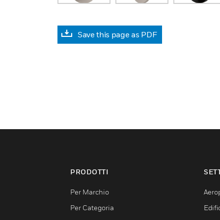
Save this page as PDF
PRODOTTI
SET
Per Marchio
Aerop
Per Categoria
Edif