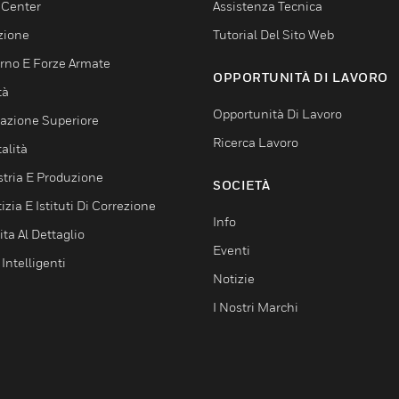
 Center
Assistenza Tecnica
zione
Tutorial Del Sito Web
rno E Forze Armate
OPPORTUNITÀ DI LAVORO
tà
Opportunità Di Lavoro
azione Superiore
Ricerca Lavoro
alità
stria E Produzione
SOCIETÀ
izia E Istituti Di Correzione
Info
ta Al Dettaglio
Eventi
 Intelligenti
Notizie
I Nostri Marchi