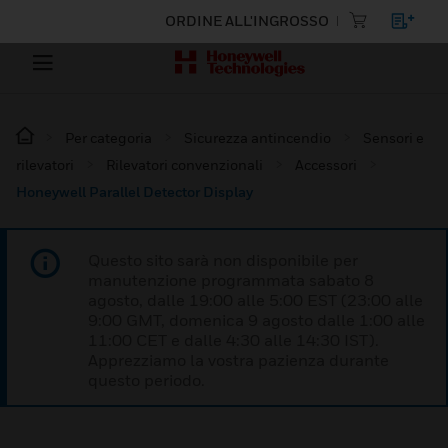
ORDINE ALL'INGROSSO
Per categoria
Sicurezza antincendio
Sensori e
rilevatori
Rilevatori convenzionali
Accessori
Honeywell Parallel Detector Display
Questo sito sarà non disponibile per
manutenzione programmata sabato 8
agosto, dalle 19:00 alle 5:00 EST (23:00 alle
9:00 GMT, domenica 9 agosto dalle 1:00 alle
11:00 CET e dalle 4:30 alle 14:30 IST).
Apprezziamo la vostra pazienza durante
questo periodo.