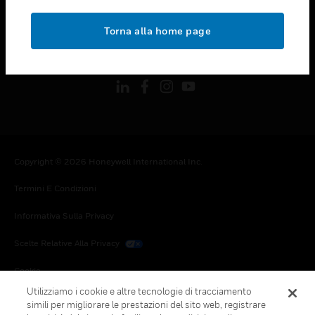
toggle view
NOTE LEGALI
Torna alla home page
toggle view
FOLLOW US
Copyright © 2026 Honeywell International Inc.
Termini E Condizioni
Informativa Sulla Privacy
Scelte Relative Alla Privacy
Cookie
Utilizziamo i cookie e altre tecnologie di tracciamento
Annulla Sottoscrizione Globale
simili per migliorare le prestazioni del sito web, registrare