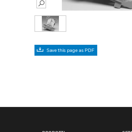
SEARCH
Save this page as PDF