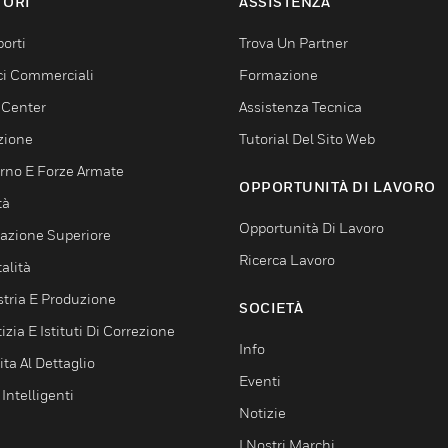
TORI
ASSISTENZA
orti
Trova Un Partner
ici Commerciali
Formazione
 Center
Assistenza Tecnica
zione
Tutorial Del Sito Web
rno E Forze Armate
OPPORTUNITÀ DI LAVORO
tà
Opportunità Di Lavoro
azione Superiore
Ricerca Lavoro
alità
stria E Produzione
SOCIETÀ
izia E Istituti Di Correzione
Info
ta Al Dettaglio
Eventi
 Intelligenti
Notizie
I Nostri Marchi