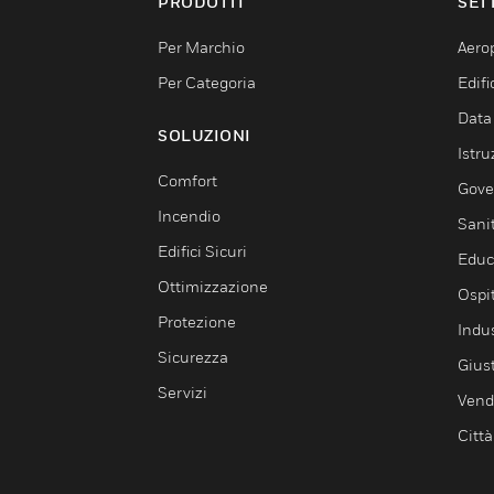
PRODOTTI
SET
Per Marchio
Aerop
Per Categoria
Edif
Data
SOLUZIONI
Istru
Comfort
Gove
Incendio
Sani
Edifici Sicuri
Educ
Ottimizzazione
Ospit
Protezione
Indu
Sicurezza
Giust
Servizi
Vendi
Città