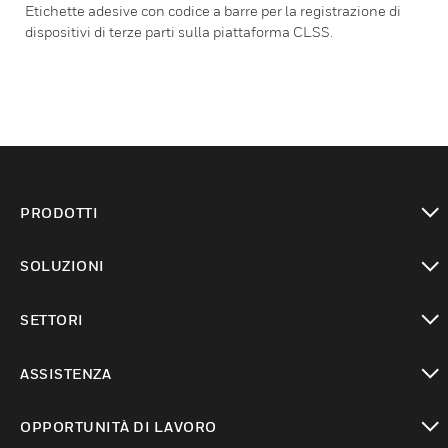
Etichette adesive con codice a barre per la registrazione di
dispositivi di terze parti sulla piattaforma CLSS.
PRODOTTI
toggle view
SOLUZIONI
toggle view
SETTORI
toggle view
ASSISTENZA
toggle view
OPPORTUNITÀ DI LAVORO