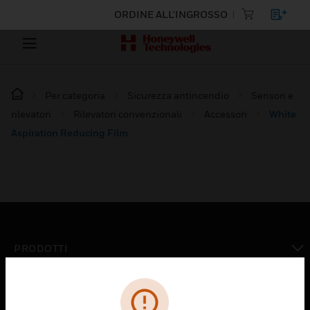
ORDINE ALL'INGROSSO
Per categoria
Sicurezza antincendio
Sensori e
rilevatori
Rilevatori convenzionali
Accessori
White
Aspiration Reducing Film
PRODOTTI
toggle view
SOLUZIONI