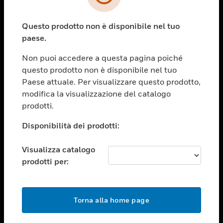
toggle view
SETTORI
Questo prodotto non è disponibile nel tuo
toggle view
ASSISTENZA
paese.
toggle view
Non puoi accedere a questa pagina poiché
OPPORTUNITÀ DI LAVORO
questo prodotto non è disponibile nel tuo
toggle view
Paese attuale. Per visualizzare questo prodotto,
SOCIETÀ
modifica la visualizzazione del catalogo
prodotti.
toggle view
CONTATTACI
Disponibilità dei prodotti:
toggle view
NOTE LEGALI
Visualizza catalogo
toggle view
prodotti per:
FOLLOW US
Torna alla home page