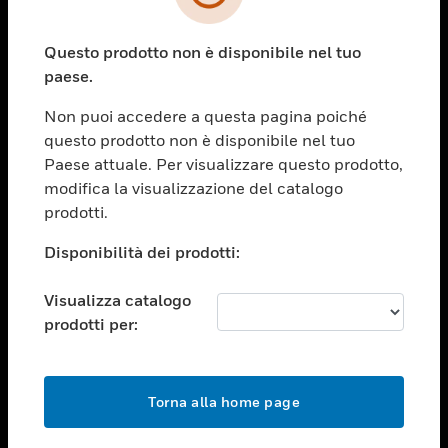
toggle view
SETTORI
Questo prodotto non è disponibile nel tuo
toggle view
ASSISTENZA
paese.
toggle view
Non puoi accedere a questa pagina poiché
OPPORTUNITÀ DI LAVORO
questo prodotto non è disponibile nel tuo
toggle view
Paese attuale. Per visualizzare questo prodotto,
SOCIETÀ
modifica la visualizzazione del catalogo
prodotti.
toggle view
CONTATTACI
Disponibilità dei prodotti:
toggle view
NOTE LEGALI
Visualizza catalogo
toggle view
prodotti per:
FOLLOW US
Torna alla home page