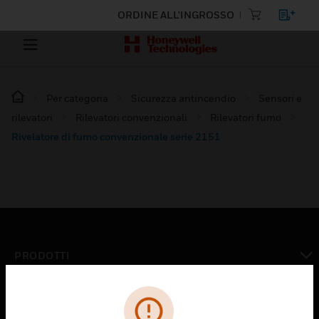
ORDINE ALL'INGROSSO
Per categoria
Sicurezza antincendio
Sensori e
rilevatori
Rilevatori convenzionali
Rilevatori fumo
Rivelatore di fumo convenzionale serie 2151
PRODOTTI
toggle view
SOLUZIONI