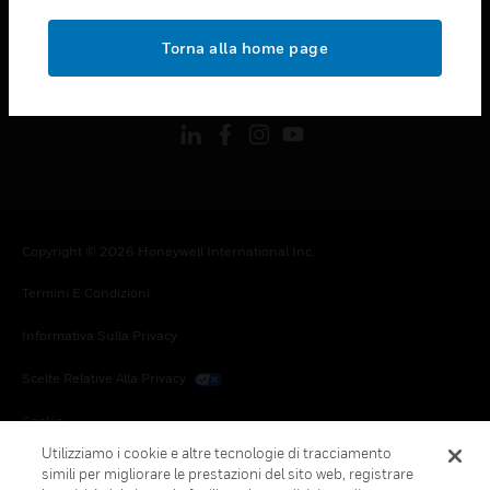
toggle view
NOTE LEGALI
Torna alla home page
toggle view
FOLLOW US
Copyright © 2026 Honeywell International Inc.
Termini E Condizioni
Informativa Sulla Privacy
Scelte Relative Alla Privacy
Cookie
Utilizziamo i cookie e altre tecnologie di tracciamento
Annulla Sottoscrizione Globale
simili per migliorare le prestazioni del sito web, registrare