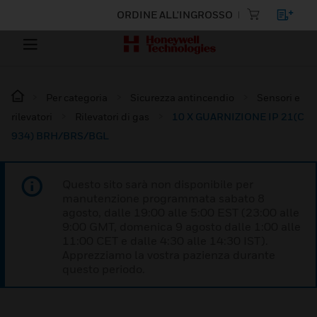
ORDINE ALL'INGROSSO
Per categoria
Sicurezza antincendio
Sensori e
rilevatori
Rilevatori di gas
10 X GUARNIZIONE IP 21(C
934) BRH/BRS/BGL
Questo sito sarà non disponibile per
manutenzione programmata sabato 8
agosto, dalle 19:00 alle 5:00 EST (23:00 alle
9:00 GMT, domenica 9 agosto dalle 1:00 alle
11:00 CET e dalle 4:30 alle 14:30 IST).
Apprezziamo la vostra pazienza durante
questo periodo.