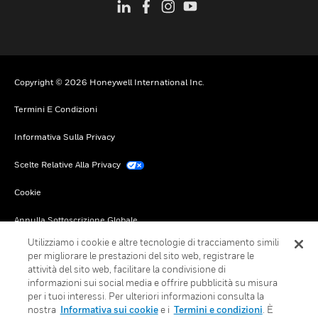
Copyright © 2026 Honeywell International Inc.
Termini E Condizioni
Informativa Sulla Privacy
Scelte Relative Alla Privacy
Cookie
Annulla Sottoscrizione Globale
Utilizziamo i cookie e altre tecnologie di tracciamento simili
per migliorare le prestazioni del sito web, registrare le
attività del sito web, facilitare la condivisione di
informazioni sui social media e offrire pubblicità su misura
per i tuoi interessi. Per ulteriori informazioni consulta la
nostra
Informativa sui cookie
e i
Termini e condizioni
. È