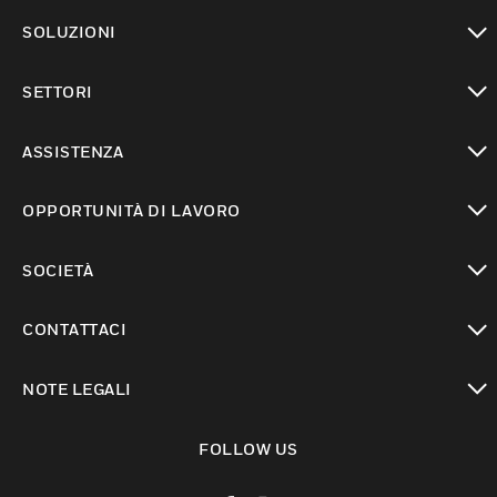
toggle view
SOLUZIONI
toggle view
SETTORI
toggle view
ASSISTENZA
toggle view
OPPORTUNITÀ DI LAVORO
toggle view
SOCIETÀ
toggle view
CONTATTACI
toggle view
NOTE LEGALI
toggle view
FOLLOW US