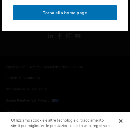
toggle view
NOTE LEGALI
Torna alla home page
toggle view
FOLLOW US
Copyright © 2026 Honeywell International Inc.
Termini E Condizioni
Informativa Sulla Privacy
Scelte Relative Alla Privacy
Cookie
Utilizziamo i cookie e altre tecnologie di tracciamento
Annulla Sottoscrizione Globale
simili per migliorare le prestazioni del sito web, registrare