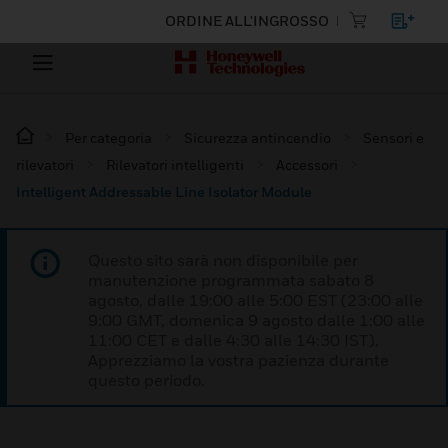
ORDINE ALL'INGROSSO
Per categoria
Sicurezza antincendio
Sensori e
rilevatori
Rilevatori intelligenti
Accessori
Intelligent Addressable Line Isolator Module
Questo sito sarà non disponibile per
manutenzione programmata sabato 8
agosto, dalle 19:00 alle 5:00 EST (23:00 alle
9:00 GMT, domenica 9 agosto dalle 1:00 alle
11:00 CET e dalle 4:30 alle 14:30 IST).
Apprezziamo la vostra pazienza durante
questo periodo.