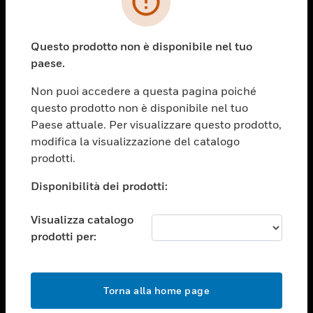
toggle view
SETTORI
Questo prodotto non è disponibile nel tuo
toggle view
paese.
ASSISTENZA
Non puoi accedere a questa pagina poiché
toggle view
OPPORTUNITÀ DI LAVORO
questo prodotto non è disponibile nel tuo
Paese attuale. Per visualizzare questo prodotto,
toggle view
modifica la visualizzazione del catalogo
SOCIETÀ
prodotti.
toggle view
CONTATTACI
Disponibilità dei prodotti:
toggle view
Visualizza catalogo
NOTE LEGALI
prodotti per:
toggle view
FOLLOW US
Torna alla home page