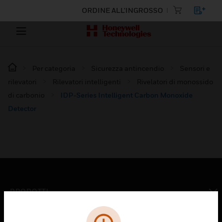
ORDINE ALL'INGROSSO
Per categoria
Sicurezza antincendio
Sensori e
rilevatori
Rilevatori intelligenti
Rivelatori di monossido
di carbonio
IDP-Series Intelligent Carbon Monoxide
Detector
PRODOTTI
toggle view
SOLUZIONI