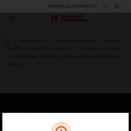
ORDINE ALL'INGROSSO
Per categoria
Sicurezza antincendio
Sensori e
rilevatori
Rilevatori intelligenti
Rilevatori di condotte
InnovairFlex™ DNR-AUS Intelligent Photoelectric Duct
Detector
PRODOTTI
toggle view
SOLUZIONI