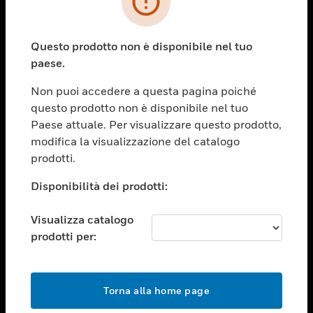
toggle view
SETTORI
Questo prodotto non è disponibile nel tuo
toggle view
paese.
ASSISTENZA
Non puoi accedere a questa pagina poiché
toggle view
OPPORTUNITÀ DI LAVORO
questo prodotto non è disponibile nel tuo
Paese attuale. Per visualizzare questo prodotto,
toggle view
modifica la visualizzazione del catalogo
SOCIETÀ
prodotti.
toggle view
CONTATTACI
Disponibilità dei prodotti:
toggle view
Visualizza catalogo
NOTE LEGALI
prodotti per:
toggle view
FOLLOW US
Torna alla home page