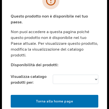
toggle view
SETTORI
Questo prodotto non è disponibile nel tuo
toggle view
paese.
ASSISTENZA
Non puoi accedere a questa pagina poiché
toggle view
OPPORTUNITÀ DI LAVORO
questo prodotto non è disponibile nel tuo
Paese attuale. Per visualizzare questo prodotto,
toggle view
modifica la visualizzazione del catalogo
SOCIETÀ
prodotti.
toggle view
CONTATTACI
Disponibilità dei prodotti:
toggle view
Visualizza catalogo
NOTE LEGALI
prodotti per:
toggle view
FOLLOW US
Torna alla home page