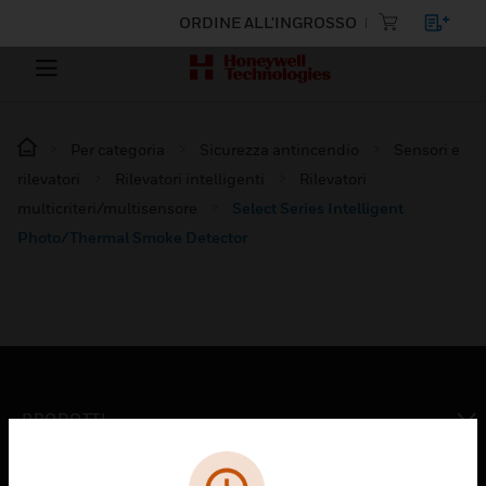
ORDINE ALL'INGROSSO
Per categoria
Sicurezza antincendio
Sensori e
rilevatori
Rilevatori intelligenti
Rilevatori
multicriteri/multisensore
Select Series Intelligent
Photo/Thermal Smoke Detector
PRODOTTI
toggle view
SOLUZIONI