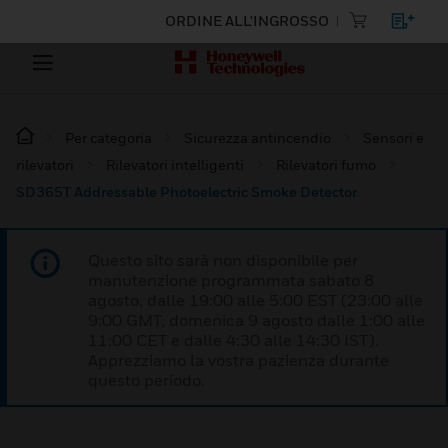
ORDINE ALL'INGROSSO
Per categoria
Sicurezza antincendio
Sensori e
rilevatori
Rilevatori intelligenti
Rilevatori fumo
SD365T Addressable Photoelectric Smoke Detector
Questo sito sarà non disponibile per
manutenzione programmata sabato 8
agosto, dalle 19:00 alle 5:00 EST (23:00 alle
9:00 GMT, domenica 9 agosto dalle 1:00 alle
11:00 CET e dalle 4:30 alle 14:30 IST).
Apprezziamo la vostra pazienza durante
questo periodo.