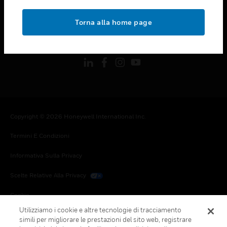
toggle view
NOTE LEGALI
Torna alla home page
toggle view
FOLLOW US
Copyright © 2026 Honeywell International Inc.
Termini E Condizioni
Informativa Sulla Privacy
Scelte Relative Alla Privacy
Cookie
Utilizziamo i cookie e altre tecnologie di tracciamento
Annulla Sottoscrizione Globale
simili per migliorare le prestazioni del sito web, registrare