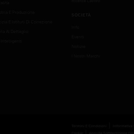
Ricerca Lavoro
alità
stria E Produzione
SOCIETÀ
izia E Istituti Di Correzione
Info
ta Al Dettaglio
Eventi
 Intelligenti
Notizie
I Nostri Marchi
Termini E Condizioni
Informativa 
Cookie
Annulla Sottoscrizione Gl