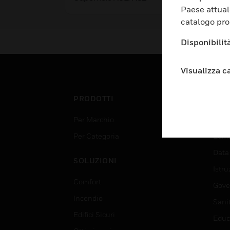
Paese attual
catalogo pro
Disponibilità
Visualizza c
PRODOTTI
SET
Per Marchio
Aerop
Per Categoria
Edif
Data
SOLUZIONI
Istru
Comfort
Gove
Incendio
Sani
Edifici Sicuri
Educ