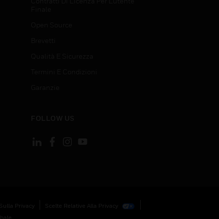
Contratti Di Licenza Per L'utente
Finale
Open Source
Brevetti
Qualità E Sicurezza
Termini E Condizioni
Garanzie
FOLLOW US
Sulla Privacy
Scelte Relative Alla Privacy
obale