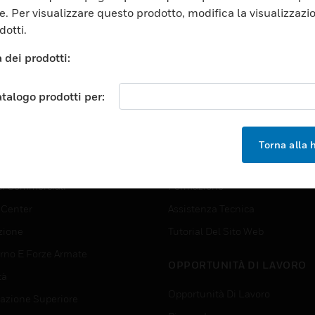
e. Per visualizzare questo prodotto, modifica la visualizzazi
dotti.
 dei prodotti:
atalogo prodotti per:
TORI
ASSISTENZA
Torna alla
orti
Trova Un Partner
ici Commerciali
Formazione
 Center
Assistenza Tecnica
zione
Tutorial Del Sito Web
rno E Forze Armate
OPPORTUNITÀ DI LAVORO
tà
Opportunità Di Lavoro
azione Superiore