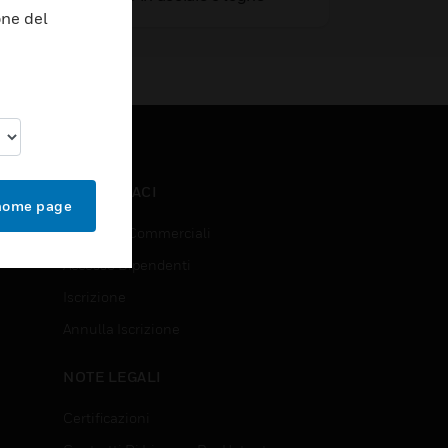
one del
CONTATTACI
 home page
Richieste Commerciali
Accesso Dipendenti
Iscrizione
Annulla Iscrizione
NOTE LEGALI
Certificazioni