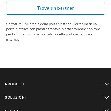
Trova un partner
Serratura universale della porta elettrica. Serratura della
porta elettrica con piastra frontale piatta standard con foro
per bullone morto per serrature della porta anteriore e
interna.
PRODOTTI
toggle view
SOLUZIONI
toggle view
SETTORI