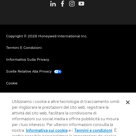
Copyright © 2026 Honeywell International Inc.
Termini E Condizioni
Informativa Sulla Privacy
Scelte Relative Alla Privacy
Cookie
Annulla Sottoscrizione Globale
Utilizziamo i cookie e altre tecnologie di tracciamento simili
per migliorare le prestazioni del sito web, registrare le
attività del sito web, facilitare la condivisione di
informazioni sui social media e offrire pubblicità su misura
per i tuoi interessi. Per ulteriori informazioni consulta la
nostra
Informativa sui cookie
e i
Termini e condizioni
. È