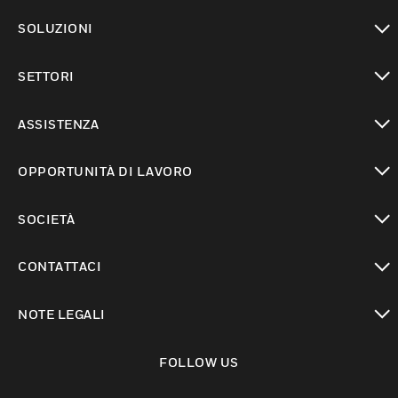
toggle view
SOLUZIONI
toggle view
SETTORI
toggle view
ASSISTENZA
toggle view
OPPORTUNITÀ DI LAVORO
toggle view
SOCIETÀ
toggle view
CONTATTACI
toggle view
NOTE LEGALI
toggle view
FOLLOW US